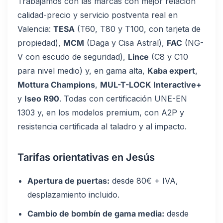
Trabajamos con las marcas con mejor relación
calidad-precio y servicio postventa real en
Valencia:
TESA
(T60, T80 y T100, con tarjeta de
propiedad),
MCM
(Daga y Cisa Astral),
FAC
(NG-
V con escudo de seguridad),
Lince
(C8 y C10
para nivel medio) y, en gama alta,
Kaba expert
,
Mottura Champions
,
MUL-T-LOCK Interactive+
y
Iseo R90
. Todas con certificación UNE-EN
1303 y, en los modelos premium, con A2P y
resistencia certificada al taladro y al impacto.
Tarifas orientativas en Jesús
Apertura de puertas:
desde 80€ + IVA,
desplazamiento incluido.
Cambio de bombín de gama media:
desde