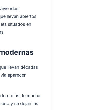
 viviendas
ue llevan abiertos
lets situados en
as.
y modernas
 que llevan décadas
avía aparecen
ado o días de mucha
bano y se dejan las