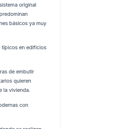
istema original
 predominan
ines básicos ya muy
ípicos en edificios
ras de embutir
arios quieren
e la vivienda.
odernas con