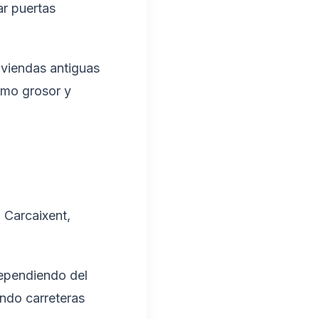
ar puertas
iviendas antiguas
imo grosor y
 Carcaixent,
dependiendo del
ando carreteras