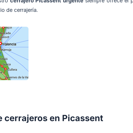
stro
cerrajero Picassent urgente
siempre ofrece el p
cio de cerrajería.
e cerrajeros en Picassent