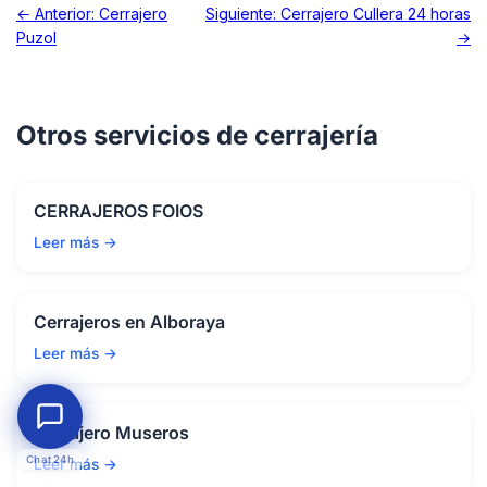
← Anterior: Cerrajero
Siguiente: Cerrajero Cullera 24 horas
Puzol
→
Otros servicios de cerrajería
CERRAJEROS FOIOS
Leer más →
Cerrajeros en Alboraya
Leer más →
Cerrajero Museros
Chat 24h
Leer más →